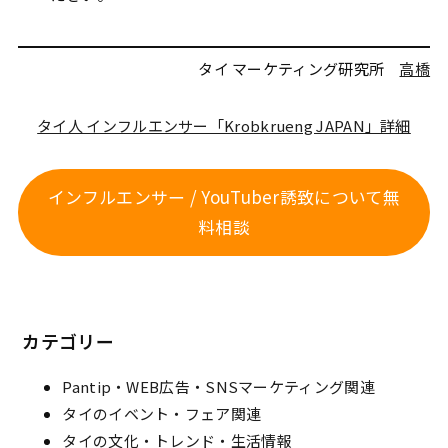
タイ マーケティング研究所
高橋
タイ人 インフルエンサー「Krobkrueng JAPAN」詳細
インフルエンサー / YouTuber誘致について無
料相談
投
カテゴリー
稿
ナ
Pantip・WEB広告・SNSマーケティング関連
タイのイベント・フェア関連
ビ
タイの文化・トレンド・生活情報